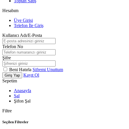
Toptan Satış
Hesabım
Üye Girişi
Telefon İle Giriş
Kullanıcı Adı/E-Posta
Telefon No
Şifre
Beni Hatırla
Şifremi Unuttum
Kayıt Ol
Giriş Yap
Sepetim
Anasayfa
Şal
Şifon Şal
Filtre
Seçilen Filtreler