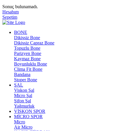
Sonuç bulunamadı.
Hesabım
Sepetim
BONE
Dikişsiz Bone
Dikişsiz Çapraz Bone
Topuzlu Bone
Parizyen Bone
Kaymaz Bone
Boyunluklu Bone
Clima Fit Bone
Bandana
Stoper Bone
ŞAL
Viskon Şal
Micro Şal
Şifon Şal
Yağmurluk
VİSKON SPOR
MİCRO SPOR
Micro
Air Micro