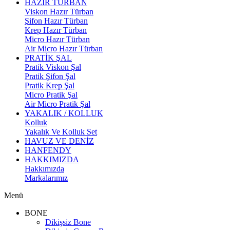
HAZIR TÜRBAN
Viskon Hazır Türban
Şifon Hazır Türban
Krep Hazır Türban
Micro Hazır Türban
Air Micro Hazır Türban
PRATİK ŞAL
Pratik Viskon Şal
Pratik Şifon Şal
Pratik Krep Şal
Micro Pratik Şal
Air Micro Pratik Şal
YAKALIK / KOLLUK
Kolluk
Yakalık Ve Kolluk Set
HAVUZ VE DENİZ
HANFENDY
HAKKIMIZDA
Hakkımızda
Markalarımız
Menü
BONE
Dikişsiz Bone