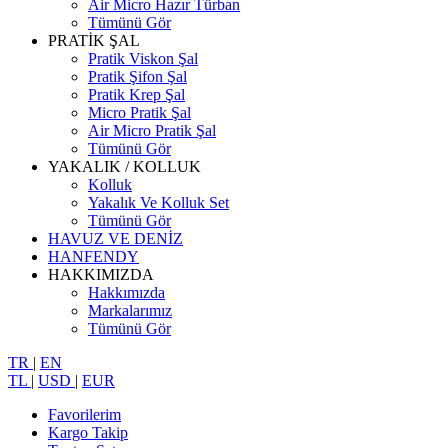
Air Micro Hazır Türban
Tümünü Gör
PRATİK ŞAL
Pratik Viskon Şal
Pratik Şifon Şal
Pratik Krep Şal
Micro Pratik Şal
Air Micro Pratik Şal
Tümünü Gör
YAKALIK / KOLLUK
Kolluk
Yakalık Ve Kolluk Set
Tümünü Gör
HAVUZ VE DENİZ
HANFENDY
HAKKIMIZDA
Hakkımızda
Markalarımız
Tümünü Gör
TR
|
EN
TL
|
USD
|
EUR
Favorilerim
Kargo Takip