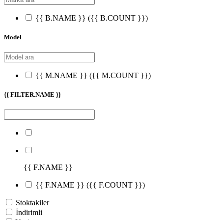
{{ B.NAME }}
({{ B.COUNT }})
Model
{{ M.NAME }}
({{ M.COUNT }})
{{ FILTER.NAME }}
{{ F.NAME }}
{{ F.NAME }}
({{ F.COUNT }})
Stoktakiler
İndirimli