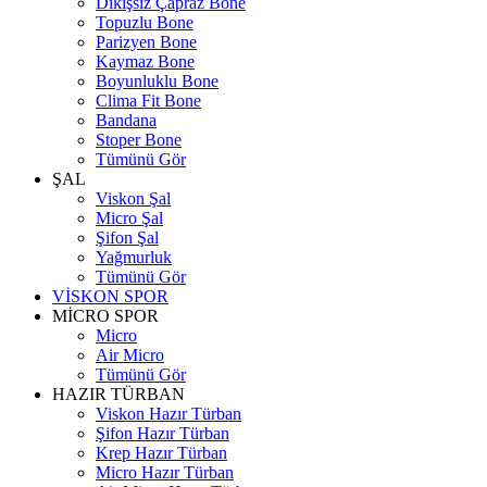
Dikişsiz Çapraz Bone
Topuzlu Bone
Parizyen Bone
Kaymaz Bone
Boyunluklu Bone
Clima Fit Bone
Bandana
Stoper Bone
Tümünü Gör
ŞAL
Viskon Şal
Micro Şal
Şifon Şal
Yağmurluk
Tümünü Gör
VİSKON SPOR
MİCRO SPOR
Micro
Air Micro
Tümünü Gör
HAZIR TÜRBAN
Viskon Hazır Türban
Şifon Hazır Türban
Krep Hazır Türban
Micro Hazır Türban