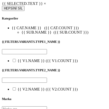
{{ SELECTED.TEXT }} ×
HEPSİNİ SİL
Kategoriler
{{ CAT.NAME }}
({{ CAT.COUNT }})
{{ SUB.NAME }}
({{ SUB.COUNT }})
{{ FILTERS.VARIANTS.TYPE1_NAME }}
{{ V1.NAME }}
({{ V1.COUNT }})
{{ FILTERS.VARIANTS.TYPE2_NAME }}
{{ V2.NAME }}
({{ V2.COUNT }})
Marka