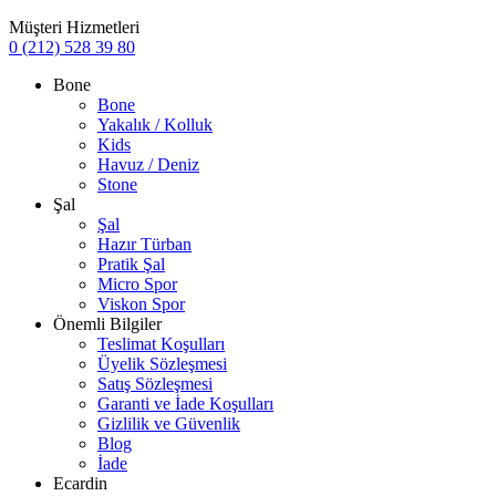
Müşteri Hizmetleri
0 (212) 528 39 80
Bone
Bone
Yakalık / Kolluk
Kids
Havuz / Deniz
Stone
Şal
Şal
Hazır Türban
Pratik Şal
Micro Spor
Viskon Spor
Önemli Bilgiler
Teslimat Koşulları
Üyelik Sözleşmesi
Satış Sözleşmesi
Garanti ve İade Koşulları
Gizlilik ve Güvenlik
Blog
İade
Ecardin