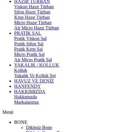
HAZIR TÜRBAN
Viskon Hazır Türban
Şifon Hazır Türban
Krep Hazır Türban
Micro Hazır Türban
Air Micro Hazır Türban
PRATİK ŞAL
Pratik Viskon Şal
Pratik Şifon Şal
Pratik Krep Şal
Micro Pratik Şal
Air Micro Pratik Şal
YAKALIK / KOLLUK
Kolluk
Yakalık Ve Kolluk Set
HAVUZ VE DENİZ
HANFENDY
HAKKIMIZDA
Hakkımızda
Markalarımız
Menü
BONE
Dikişsiz Bone