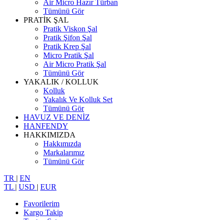
Air Micro Hazır Türban
Tümünü Gör
PRATİK ŞAL
Pratik Viskon Şal
Pratik Şifon Şal
Pratik Krep Şal
Micro Pratik Şal
Air Micro Pratik Şal
Tümünü Gör
YAKALIK / KOLLUK
Kolluk
Yakalık Ve Kolluk Set
Tümünü Gör
HAVUZ VE DENİZ
HANFENDY
HAKKIMIZDA
Hakkımızda
Markalarımız
Tümünü Gör
TR
|
EN
TL
|
USD
|
EUR
Favorilerim
Kargo Takip