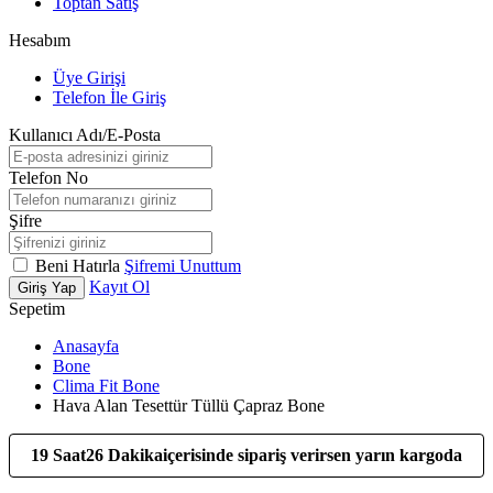
Toptan Satış
Hesabım
Üye Girişi
Telefon İle Giriş
Kullanıcı Adı/E-Posta
Telefon No
Şifre
Beni Hatırla
Şifremi Unuttum
Kayıt Ol
Giriş Yap
Sepetim
Anasayfa
Bone
Clima Fit Bone
Hava Alan Tesettür Tüllü Çapraz Bone
19 Saat
26 Dakika
içerisinde sipariş verirsen yarın kargoda