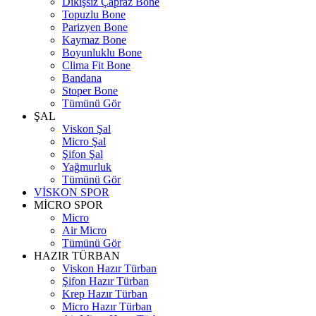
Dikişsiz Çapraz Bone
Topuzlu Bone
Parizyen Bone
Kaymaz Bone
Boyunluklu Bone
Clima Fit Bone
Bandana
Stoper Bone
Tümünü Gör
ŞAL
Viskon Şal
Micro Şal
Şifon Şal
Yağmurluk
Tümünü Gör
VİSKON SPOR
MİCRO SPOR
Micro
Air Micro
Tümünü Gör
HAZIR TÜRBAN
Viskon Hazır Türban
Şifon Hazır Türban
Krep Hazır Türban
Micro Hazır Türban