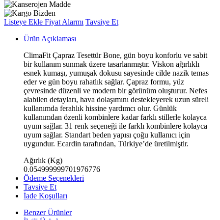
Listeye Ekle
Fiyat Alarmı
Tavsiye Et
Ürün Açıklaması
ClimaFit Çapraz Tesettür Bone, gün boyu konforlu ve sabit
bir kullanım sunmak üzere tasarlanmıştır. Viskon ağırlıklı
esnek kumaşı, yumuşak dokusu sayesinde cilde nazik temas
eder ve gün boyu rahatlık sağlar. Çapraz formu, yüz
çevresinde düzenli ve modern bir görünüm oluşturur. Nefes
alabilen detayları, hava dolaşımını destekleyerek uzun süreli
kullanımda ferahlık hissine yardımcı olur. Günlük
kullanımdan özenli kombinlere kadar farklı stillerle kolayca
uyum sağlar. 31 renk seçeneği ile farklı kombinlere kolayca
uyum sağlar. Standart beden yapısı çoğu kullanıcı için
uygundur. Ecardin tarafından, Türkiye’de üretilmiştir.
Ağırlık (Kg)
0.054999999701976776
Ödeme Seçenekleri
Tavsiye Et
İade Koşulları
Benzer Ürünler