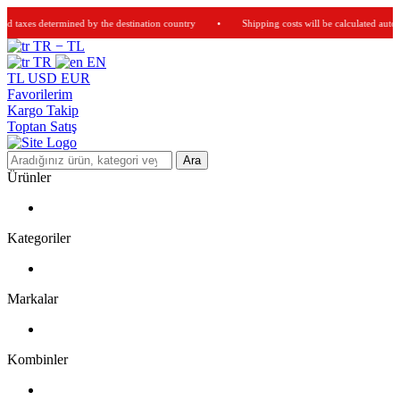
ned by the destination country
•
Shipping costs will be calculated automatically once yo
TR − TL
TR
EN
TL
USD
EUR
Favorilerim
Kargo Takip
Toptan Satış
Ara
Ürünler
Kategoriler
Markalar
Kombinler