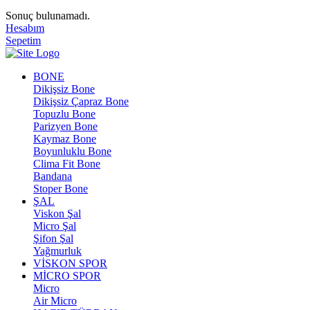
Sonuç bulunamadı.
Hesabım
Sepetim
BONE
Dikişsiz Bone
Dikişsiz Çapraz Bone
Topuzlu Bone
Parizyen Bone
Kaymaz Bone
Boyunluklu Bone
Clima Fit Bone
Bandana
Stoper Bone
ŞAL
Viskon Şal
Micro Şal
Şifon Şal
Yağmurluk
VİSKON SPOR
MİCRO SPOR
Micro
Air Micro